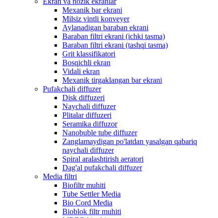
Ekran va nozik ekranlar
Mexanik bar ekrani
Milsiz vintli konveyer
Aylanadigan baraban ekrani
Baraban filtri ekrani (ichki tasma)
Baraban filtri ekrani (tashqi tasma)
Grit klassifikatori
Bosqichli ekran
Vidali ekran
Mexanik tirgaklangan bar ekrani
Pufakchali diffuzer
Disk diffuzeri
Naychali diffuzer
Plitalar diffuzeri
Seramika diffuzor
Nanobuble tube diffuzer
Zanglamaydigan po'latdan yasalgan qabariq
naychali diffuzer
Spiral aralashtirish aeratori
Dag'al pufakchali diffuzer
Media filtri
Biofiltr muhiti
Tube Settler Media
Bio Cord Media
Bioblok filtr muhiti