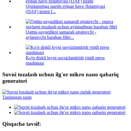
Qoplanishga qarshi erigan havo flotatsiyasi
(DAF) tizimi f...
Qattiq-suyuqlikni samarali ajratuvchi -
aylanuvchi baraban filtri...
Ko'p diskli loyni suvsizlantirish vintli press
mashinasi
Suvni tozalash uchun ilg'or mikro nano qabariq
generatori
Qisqacha tavsif: