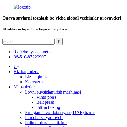
Oqava suvlarni tozalash bo'yicha global yechimlar provayderi
18 yildan ortiq ishlab chiqarish tajribasi
lisa@holly-tech.net.cn
86-510-87229907
Uy
Biz haqimizda
Biz haqimizda
Ko'rgazma
Mahsulotlar
Loyni suvsizlantirish mashinasi
Vintli press
Belt press
Filtrni bosing
Eritilgan havo flotatsiyasi (DAF) tizimi
Lamella zaryadlovchi
Polimer dozalash tizimi