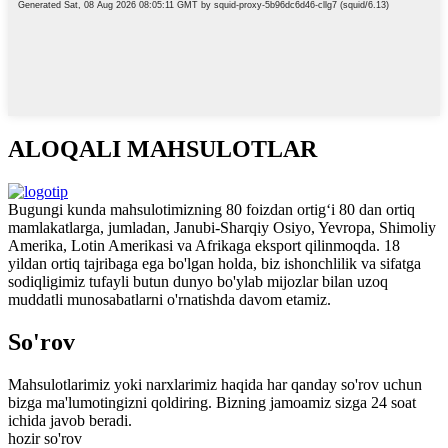
ALOQALI MAHSULOTLAR
Bugungi kunda mahsulotimizning 80 foizdan ortig‘i 80 dan ortiq
mamlakatlarga, jumladan, Janubi-Sharqiy Osiyo, Yevropa, Shimoliy
Amerika, Lotin Amerikasi va Afrikaga eksport qilinmoqda. 18
yildan ortiq tajribaga ega bo'lgan holda, biz ishonchlilik va sifatga
sodiqligimiz tufayli butun dunyo bo'ylab mijozlar bilan uzoq
muddatli munosabatlarni o'rnatishda davom etamiz.
So'rov
Mahsulotlarimiz yoki narxlarimiz haqida har qanday so'rov uchun
bizga ma'lumotingizni qoldiring. Bizning jamoamiz sizga 24 soat
ichida javob beradi.
hozir so'rov