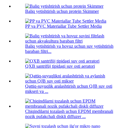
Baliq yetishtirish uchun protein Skimmer
PP va PVC Materiallar Tube Settler Media
Baliq yetishtirish va hovuz uchun suv yetishtirish
baraban filtri...
QXB santrifüj tipidagi suv osti aeratori
Qattiq-suyuqlik aralashtirish uchun QJB suv osti
mikseri va ...
Chiqindilarni tozalash uchun EPDM membranali
nozik pufakchali diskli diffuzer ...