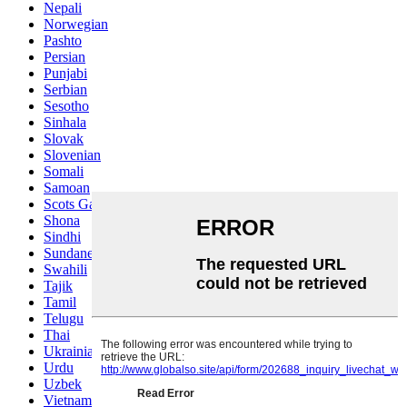
Nepali
Norwegian
Pashto
Persian
Punjabi
Serbian
Sesotho
Sinhala
Slovak
Slovenian
Somali
Samoan
Scots Gaelic
Shona
Sindhi
Sundanese
Swahili
Tajik
Tamil
Telugu
Thai
Ukrainian
Urdu
Uzbek
Vietnamese