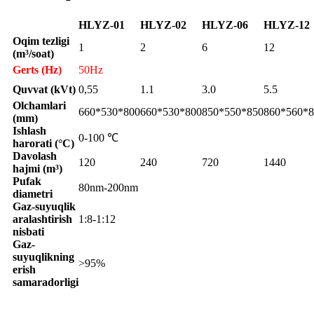
HLYZ-01
HLYZ-02
HLYZ-06
HLYZ-12
Oqim tezligi
1
2
6
12
(m³/soat)
Gerts (Hz)
50Hz
Quvvat (kVt)
0,55
1.1
3.0
5.5
Olchamlari
660*530*800
660*530*800
850*550*850
860*560*8
(mm)
Ishlash
0-100 ℃
harorati (°C)
Davolash
120
240
720
1440
hajmi (m³)
Pufak
80nm-200nm
diametri
Gaz-suyuqlik
aralashtirish
1:8-1:12
nisbati
Gaz-
suyuqlikning
>95%
erish
samaradorligi