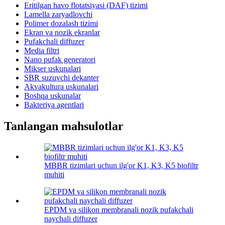
Eritilgan havo flotatsiyasi (DAF) tizimi
Lamella zaryadlovchi
Polimer dozalash tizimi
Ekran va nozik ekranlar
Pufakchali diffuzer
Media filtri
Nano pufak generatori
Mikser uskunalari
SBR suzuvchi dekanter
Akvakultura uskunalari
Boshqa uskunalar
Bakteriya agentlari
Tanlangan mahsulotlar
MBBR tizimlari uchun ilg'or K1, K3, K5 biofiltr
muhiti
EPDM va silikon membranali nozik pufakchali
naychali diffuzer