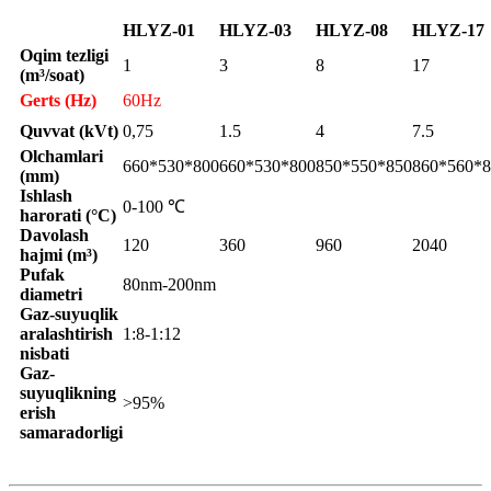
HLYZ-01
HLYZ-03
HLYZ-08
HLYZ-17
Oqim tezligi
1
3
8
17
(m³/soat)
Gerts (Hz)
60Hz
Quvvat (kVt)
0,75
1.5
4
7.5
Olchamlari
660*530*800
660*530*800
850*550*850
860*560*8
(mm)
Ishlash
0-100 ℃
harorati (°C)
Davolash
120
360
960
2040
hajmi (m³)
Pufak
80nm-200nm
diametri
Gaz-suyuqlik
aralashtirish
1:8-1:12
nisbati
Gaz-
suyuqlikning
>95%
erish
samaradorligi