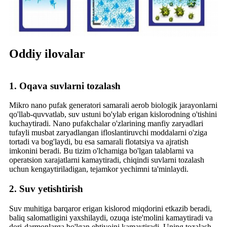
Oddiy ilovalar
1. Oqava suvlarni tozalash
Mikro nano pufak generatori samarali aerob biologik jarayonlarni
qo'llab-quvvatlab, suv ustuni bo'ylab erigan kislorodning o'tishini
kuchaytiradi. Nano pufakchalar o'zlarining manfiy zaryadlari
tufayli musbat zaryadlangan ifloslantiruvchi moddalarni o'ziga
tortadi va bog'laydi, bu esa samarali flotatsiya va ajratish
imkonini beradi. Bu tizim o'lchamiga bo'lgan talablarni va
operatsion xarajatlarni kamaytiradi, chiqindi suvlarni tozalash
uchun kengaytiriladigan, tejamkor yechimni ta'minlaydi.
2. Suv yetishtirish
Suv muhitiga barqaror erigan kislorod miqdorini etkazib beradi,
baliq salomatligini yaxshilaydi, ozuqa iste'molini kamaytiradi va
dori-darmonlarga bo'lgan ehtiyojni kamaytiradi. Uning tozalash