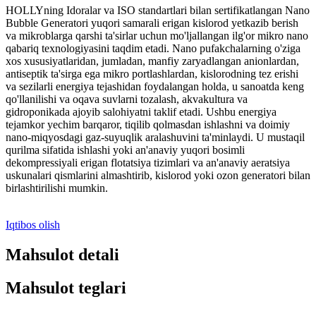
HOLLYning Idoralar va ISO standartlari bilan sertifikatlangan Nano
Bubble Generatori yuqori samarali erigan kislorod yetkazib berish
va mikroblarga qarshi ta'sirlar uchun mo'ljallangan ilg'or mikro nano
qabariq texnologiyasini taqdim etadi. Nano pufakchalarning o'ziga
xos xususiyatlaridan, jumladan, manfiy zaryadlangan anionlardan,
antiseptik ta'sirga ega mikro portlashlardan, kislorodning tez erishi
va sezilarli energiya tejashidan foydalangan holda, u sanoatda keng
qo'llanilishi va oqava suvlarni tozalash, akvakultura va
gidroponikada ajoyib salohiyatni taklif etadi. Ushbu energiya
tejamkor yechim barqaror, tiqilib qolmasdan ishlashni va doimiy
nano-miqyosdagi gaz-suyuqlik aralashuvini ta'minlaydi. U mustaqil
qurilma sifatida ishlashi yoki an'anaviy yuqori bosimli
dekompressiyali erigan flotatsiya tizimlari va an'anaviy aeratsiya
uskunalari qismlarini almashtirib, kislorod yoki ozon generatori bilan
birlashtirilishi mumkin.
Iqtibos olish
Mahsulot detali
Mahsulot teglari