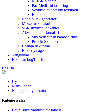
MBBR biochip
Pac Media-ni to'ldiring
Sovutish minorasini to'ldiradi
Bio ball
Nano pufak generatori
Mikser uskunalari
SBR suzuvchi dekanter
Akvakultura uskunalari
Suv yetishtirish baraban filtri
Protein Skimmer
Boshqa uskunalar
Bakteriya agentlari
Yangiliklar
Biz bilan bog'lanish
English
Uy
Mahsulotlar
Nano pufak generatori
Kategoriyalar
Loyni suvsizlantirish mashinasi