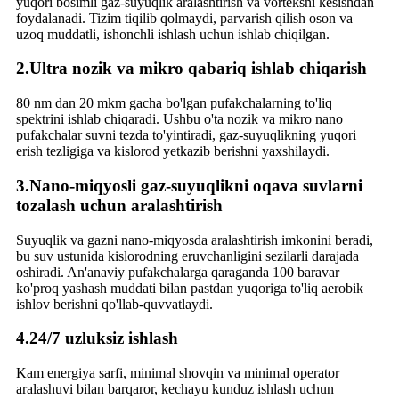
yuqori bosimli gaz-suyuqlik aralashtirish va vorteksni kesishdan
foydalanadi. Tizim tiqilib qolmaydi, parvarish qilish oson va
uzoq muddatli, ishonchli ishlash uchun ishlab chiqilgan.
2.
Ultra nozik va mikro qabariq ishlab chiqarish
80 nm dan 20 mkm gacha bo'lgan pufakchalarning to'liq
spektrini ishlab chiqaradi. Ushbu o'ta nozik va mikro nano
pufakchalar suvni tezda to'yintiradi, gaz-suyuqlikning yuqori
erish tezligiga va kislorod yetkazib berishni yaxshilaydi.
3.
Nano-miqyosli gaz-suyuqlikni oqava suvlarni
tozalash uchun aralashtirish
Suyuqlik va gazni nano-miqyosda aralashtirish imkonini beradi,
bu suv ustunida kislorodning eruvchanligini sezilarli darajada
oshiradi. An'anaviy pufakchalarga qaraganda 100 baravar
ko'proq yashash muddati bilan pastdan yuqoriga to'liq aerobik
ishlov berishni qo'llab-quvvatlaydi.
4.
24/7 uzluksiz ishlash
Kam energiya sarfi, minimal shovqin va minimal operator
aralashuvi bilan barqaror, kechayu kunduz ishlash uchun