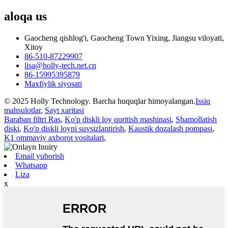
aloqa
us
Gaocheng qishlog'i, Gaocheng Town Yixing, Jiangsu viloyati,
Xitoy
86-510-87229907
lisa@holly-tech.net.cn
86-15995395879
Maxfiylik siyosati
© 2025 Holly Technology. Barcha huquqlar himoyalangan.
Issiq
mahsulotlar
,
Sayt xaritasi
Baraban filtri Ras
,
Ko'p diskli loy quritish mashinasi
,
Shamollatish
diski
,
Ko'p diskli loyni suvsizlantirish
,
Kaustik dozalash pompasi
,
K1 ommaviy axborot vositalari
,
Email yuborish
Whatsapp
Liza
x