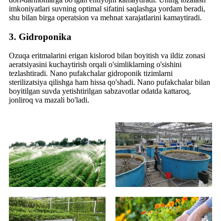
imkoniyatlari suvning optimal sifatini saqlashga yordam beradi,
shu bilan birga operatsion va mehnat xarajatlarini kamaytiradi.
3. Gidroponika
Ozuqa eritmalarini erigan kislorod bilan boyitish va ildiz zonasi
aeratsiyasini kuchaytirish orqali o'simliklarning o'sishini
tezlashtiradi. Nano pufakchalar gidroponik tizimlarni
sterilizatsiya qilishga ham hissa qo'shadi. Nano pufakchalar bilan
boyitilgan suvda yetishtirilgan sabzavotlar odatda kattaroq,
jonliroq va mazali bo'ladi.