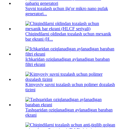
Suvni tozalash uchun ilg'or mikro nano pufak
generatori...
Chiqindilarni oldindan tozalash uchun mexanik
bar ekrani (H...
Ichkaridan oziqlanadigan aylanadigan baraban
filtri ekrani
Kimyoviy suvni tozalash uchun polimer dozalash
tizimi
Tashqaridan oziqlanadigan aylanadigan baraban
ekrani