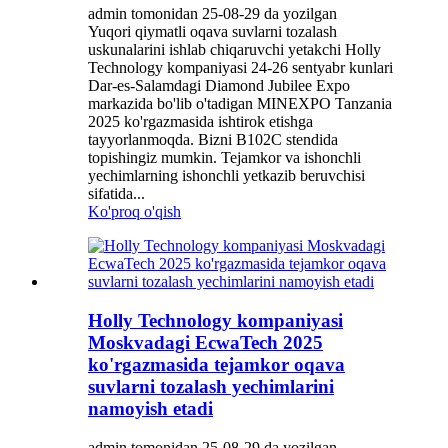
admin tomonidan 25-08-29 da yozilgan
Yuqori qiymatli oqava suvlarni tozalash
uskunalarini ishlab chiqaruvchi yetakchi Holly
Technology kompaniyasi 24-26 sentyabr kunlari
Dar-es-Salamdagi Diamond Jubilee Expo
markazida bo'lib o'tadigan MINEXPO Tanzania
2025 ko'rgazmasida ishtirok etishga
tayyorlanmoqda. Bizni B102C stendida
topishingiz mumkin. Tejamkor va ishonchli
yechimlarning ishonchli yetkazib beruvchisi
sifatida...
Ko'proq o'qish
Holly Technology kompaniyasi
Moskvadagi EcwaTech 2025
ko'rgazmasida tejamkor oqava
suvlarni tozalash yechimlarini
namoyish etadi
admin tomonidan 25-08-29 da yozilgan