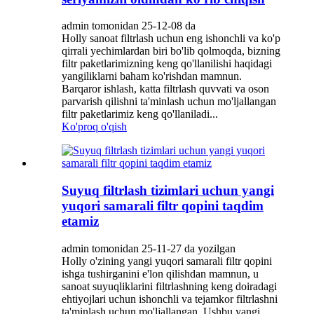
admin tomonidan 25-12-08 da
Holly sanoat filtrlash uchun eng ishonchli va ko'p
qirrali yechimlardan biri bo'lib qolmoqda, bizning
filtr paketlarimizning keng qo'llanilishi haqidagi
yangiliklarni baham ko'rishdan mamnun.
Barqaror ishlash, katta filtrlash quvvati va oson
parvarish qilishni ta'minlash uchun mo'ljallangan
filtr paketlarimiz keng qo'llaniladi...
Ko'proq o'qish
Suyuq filtrlash tizimlari uchun yangi
yuqori samarali filtr qopini taqdim
etamiz
admin tomonidan 25-11-27 da yozilgan
Holly o'zining yangi yuqori samarali filtr qopini
ishga tushirganini e'lon qilishdan mamnun, u
sanoat suyuqliklarini filtrlashning keng doiradagi
ehtiyojlari uchun ishonchli va tejamkor filtrlashni
ta'minlash uchun mo'ljallangan. Ushbu yangi