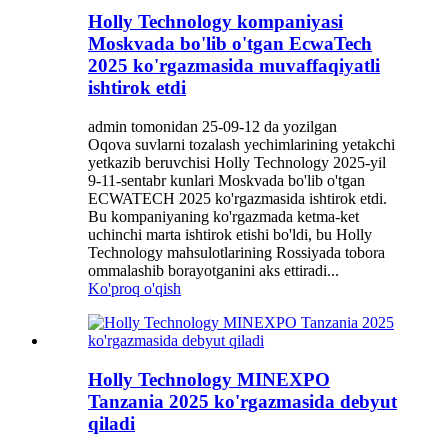
Holly Technology kompaniyasi
Moskvada bo'lib o'tgan EcwaTech
2025 ko'rgazmasida muvaffaqiyatli
ishtirok etdi
admin tomonidan 25-09-12 da yozilgan
Oqova suvlarni tozalash yechimlarining yetakchi
yetkazib beruvchisi Holly Technology 2025-yil
9-11-sentabr kunlari Moskvada bo'lib o'tgan
ECWATECH 2025 ko'rgazmasida ishtirok etdi.
Bu kompaniyaning ko'rgazmada ketma-ket
uchinchi marta ishtirok etishi bo'ldi, bu Holly
Technology mahsulotlarining Rossiyada tobora
ommalashib borayotganini aks ettiradi...
Ko'proq o'qish
Holly Technology MINEXPO
Tanzania 2025 ko'rgazmasida debyut
qiladi