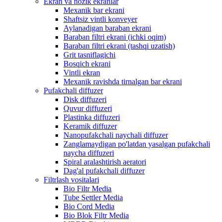
Ekran va nozik ekranlar
Mexanik bar ekrani
Shaftsiz vintli konveyer
Aylanadigan baraban ekrani
Baraban filtri ekrani (ichki oqim)
Baraban filtri ekrani (tashqi uzatish)
Grit tasniflagichi
Bosqich ekrani
Vintli ekran
Mexanik ravishda tirnalgan bar ekrani
Pufakchali diffuzer
Disk diffuzeri
Quvur diffuzeri
Plastinka diffuzeri
Keramik diffuzer
Nanopufakchali naychali diffuzer
Zanglamaydigan po'latdan yasalgan pufakchali
naycha diffuzeri
Spiral aralashtirish aeratori
Dag'al pufakchali diffuzer
Filtrlash vositalari
Bio Filtr Media
Tube Settler Media
Bio Cord Media
Bio Blok Filtr Media