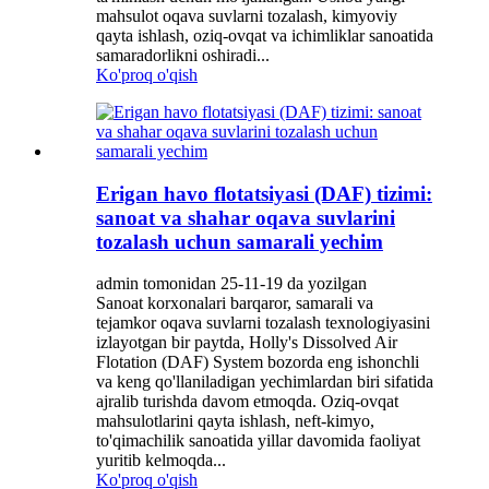
mahsulot oqava suvlarni tozalash, kimyoviy
qayta ishlash, oziq-ovqat va ichimliklar sanoatida
samaradorlikni oshiradi...
Ko'proq o'qish
Erigan havo flotatsiyasi (DAF) tizimi:
sanoat va shahar oqava suvlarini
tozalash uchun samarali yechim
admin tomonidan 25-11-19 da yozilgan
Sanoat korxonalari barqaror, samarali va
tejamkor oqava suvlarni tozalash texnologiyasini
izlayotgan bir paytda, Holly's Dissolved Air
Flotation (DAF) System bozorda eng ishonchli
va keng qo'llaniladigan yechimlardan biri sifatida
ajralib turishda davom etmoqda. Oziq-ovqat
mahsulotlarini qayta ishlash, neft-kimyo,
to'qimachilik sanoatida yillar davomida faoliyat
yuritib kelmoqda...
Ko'proq o'qish