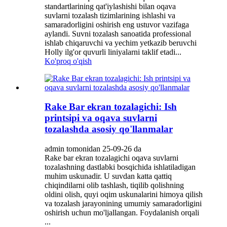
standartlarining qat'iylashishi bilan oqava
suvlarni tozalash tizimlarining ishlashi va
samaradorligini oshirish eng ustuvor vazifaga
aylandi. Suvni tozalash sanoatida professional
ishlab chiqaruvchi va yechim yetkazib beruvchi
Holly ilg'or quvurli liniyalarni taklif etadi...
Ko'proq o'qish
Rake Bar ekran tozalagichi: Ish
printsipi va oqava suvlarni
tozalashda asosiy qo'llanmalar
admin tomonidan 25-09-26 da
Rake bar ekran tozalagichi oqava suvlarni
tozalashning dastlabki bosqichida ishlatiladigan
muhim uskunadir. U suvdan katta qattiq
chiqindilarni olib tashlash, tiqilib qolishning
oldini olish, quyi oqim uskunalarini himoya qilish
va tozalash jarayonining umumiy samaradorligini
oshirish uchun mo'ljallangan. Foydalanish orqali
...