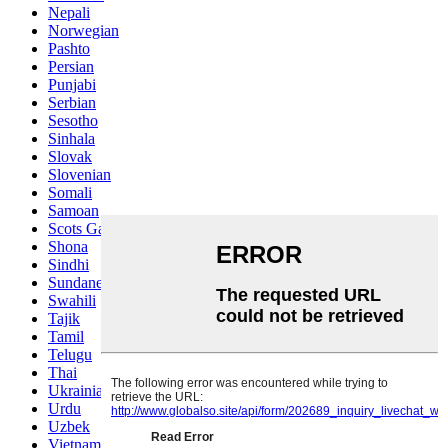
Nepali
Norwegian
Pashto
Persian
Punjabi
Serbian
Sesotho
Sinhala
Slovak
Slovenian
Somali
Samoan
Scots Gaelic
Shona
Sindhi
Sundanese
Swahili
Tajik
Tamil
Telugu
Thai
Ukrainian
Urdu
Uzbek
Vietnamese