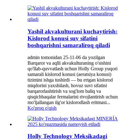
Yashil akvakulturani kuchaytirish:
Kislorod konusi suv sifatini
boshqarishni samaraliroq qiladi
admin tomonidan 25-11-06 da yozilgan
Barqaror va aqlli akvakulturaning o'sishini
qo'llab-quvvatlash uchun Holly Group yuqori
samarali kislorod konusi (aeratsiya konusi)
tizimini ishga tushirdi — bu erigan kislorod
miqdorini yaxshilash, hovuz suvi sifatini
barqarorlashtirish va sog'lom baliq va
qisqichbaqalar fermalarini rivojlantirish uchun
mo'ljallangan ilg'or kislorodlash eritmasi...
Ko'proq o'qish
Holly Technology Meksikadagi