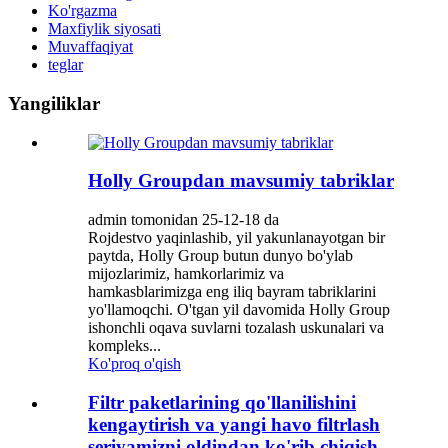
Ko'rgazma
Maxfiylik siyosati
Muvaffaqiyat
teglar
Yangiliklar
Holly Groupdan mavsumiy tabriklar
admin tomonidan 25-12-18 da
Rojdestvo yaqinlashib, yil yakunlanayotgan bir
paytda, Holly Group butun dunyo bo'ylab
mijozlarimiz, hamkorlarimiz va
hamkasblarimizga eng iliq bayram tabriklarini
yo'llamoqchi. O'tgan yil davomida Holly Group
ishonchli oqava suvlarni tozalash uskunalari va
kompleks...
Ko'proq o'qish
Filtr paketlarining qo'llanilishini
kengaytirish va yangi havo filtrlash
seriyamizni oldindan ko'rib chiqish