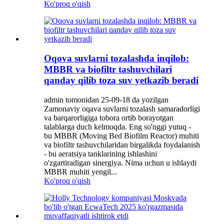
Ko'proq o'qish
Oqova suvlarni tozalashda inqilob:
MBBR va biofiltr tashuvchilari
qanday qilib toza suv yetkazib beradi
admin tomonidan 25-09-18 da yozilgan
Zamonaviy oqava suvlarni tozalash samaradorligi
va barqarorligiga tobora ortib borayotgan
talablarga duch kelmoqda. Eng so'nggi yutuq -
bu MBBR (Moving Bed Biofilm Reactor) muhiti
va biofiltr tashuvchilaridan birgalikda foydalanish
- bu aeratsiya tanklarining ishlashini
o'zgartiradigan sinergiya. Nima uchun u ishlaydi
MBBR muhiti yengil...
Ko'proq o'qish