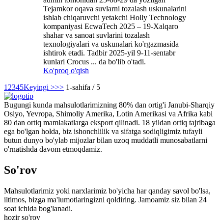
Tejamkor oqava suvlarni tozalash uskunalarini
ishlab chiqaruvchi yetakchi Holly Technology
kompaniyasi EcwaTech 2025 – 19-Xalqaro
shahar va sanoat suvlarini tozalash
texnologiyalari va uskunalari ko'rgazmasida
ishtirok etadi. Tadbir 2025-yil 9-11-sentabr
kunlari Crocus ... da bo'lib o'tadi.
Ko'proq o'qish
1
2
3
4
5
Keyingi >
>>
1-sahifa / 5
Bugungi kunda mahsulotlarimizning 80% dan ortig'i Janubi-Sharqiy
Osiyo, Yevropa, Shimoliy Amerika, Lotin Amerikasi va Afrika kabi
80 dan ortiq mamlakatlarga eksport qilinadi. 18 yildan ortiq tajribaga
ega bo'lgan holda, biz ishonchlilik va sifatga sodiqligimiz tufayli
butun dunyo bo'ylab mijozlar bilan uzoq muddatli munosabatlarni
o'rnatishda davom etmoqdamiz.
So'rov
Mahsulotlarimiz yoki narxlarimiz bo'yicha har qanday savol bo'lsa,
iltimos, bizga ma'lumotlaringizni qoldiring. Jamoamiz siz bilan 24
soat ichida bog'lanadi.
hozir so'rov