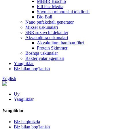
MBBR Biochip
Fill Pac Media
Sovutish minorasini to'ldirish
Bio Ball
Nano pufakchali generator
Mikser uskunalari
SBR suzuvchi dekanter
Akvakultura uskunalari
Akvakultura baraban filtri
Protein Skimmer
Boshqa uskunalar
Bakteriyalar agentlari
Yangiliklar
Biz bilan bog'lanish
English
Uy
Yangiliklar
Yangiliklar
Biz haqimizda
Biz bilan bog'lanish