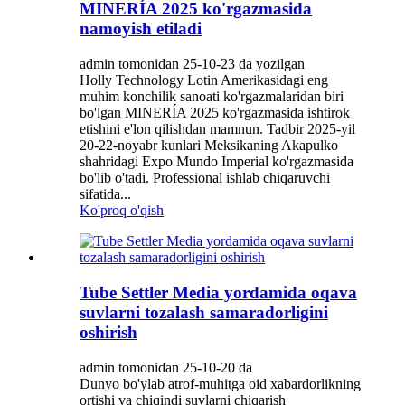
MINERÍA 2025 ko'rgazmasida
namoyish etiladi
admin tomonidan 25-10-23 da yozilgan
Holly Technology Lotin Amerikasidagi eng
muhim konchilik sanoati ko'rgazmalaridan biri
bo'lgan MINERÍA 2025 ko'rgazmasida ishtirok
etishini e'lon qilishdan mamnun. Tadbir 2025-yil
20-22-noyabr kunlari Meksikaning Akapulko
shahridagi Expo Mundo Imperial ko'rgazmasida
bo'lib o'tadi. Professional ishlab chiqaruvchi
sifatida...
Ko'proq o'qish
Tube Settler Media yordamida oqava
suvlarni tozalash samaradorligini
oshirish
admin tomonidan 25-10-20 da
Dunyo bo'ylab atrof-muhitga oid xabardorlikning
ortishi va chiqindi suvlarni chiqarish