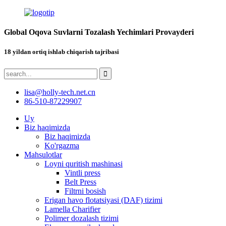
Global Oqova Suvlarni Tozalash Yechimlari Provayderi
18 yildan ortiq ishlab chiqarish tajribasi
lisa@holly-tech.net.cn
86-510-87229907
Uy
Biz haqimizda
Biz haqimizda
Ko'rgazma
Mahsulotlar
Loyni quritish mashinasi
Vintli press
Belt Press
Filtrni bosish
Erigan havo flotatsiyasi (DAF) tizimi
Lamella Charifier
Polimer dozalash tizimi