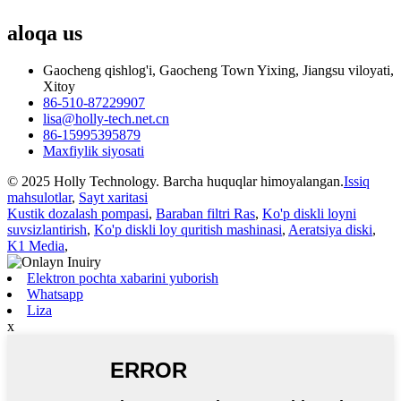
aloqa
us
Gaocheng qishlog'i, Gaocheng Town Yixing, Jiangsu viloyati,
Xitoy
86-510-87229907
lisa@holly-tech.net.cn
86-15995395879
Maxfiylik siyosati
© 2025 Holly Technology. Barcha huquqlar himoyalangan.
Issiq
mahsulotlar
,
Sayt xaritasi
Kustik dozalash pompasi
,
Baraban filtri Ras
,
Ko'p diskli loyni
suvsizlantirish
,
Ko'p diskli loy quritish mashinasi
,
Aeratsiya diski
,
K1 Media
,
Elektron pochta xabarini yuborish
Whatsapp
Liza
x